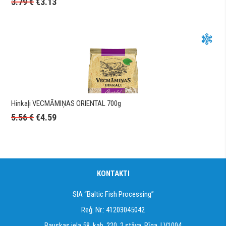
3.79
€
€
3.13
Hinkaļi VECMĀMIŅAS ORIENTAL 700g
5.56
€
€
4.59
KONTAKTI
SIA “Baltic Fish Processing”
Reģ. Nr.: 41203045042
Bauskas iela 58, kab. 220, 2 stāva, Rīga, LV1004