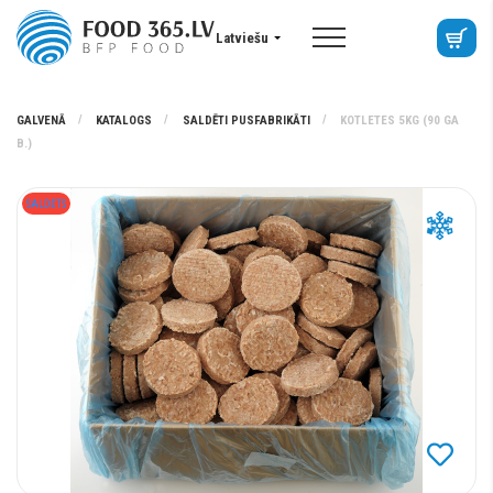
Latviešu
GALVENĀ
KATALOGS
SALDĒTI PUSFABRIKĀTI
KOTLETES 5KG (90 GA
B.)
SALDĒTS