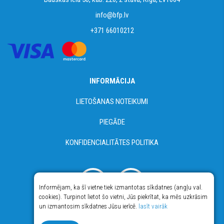
info@bfp.lv
+371 66010212
INFORMĀCIJA
LIETOŠANAS NOTEIKUMI
PIEGĀDE
KONFIDENCIALITĀTES POLITIKA
Informējam, ka šī vietne tiek izmantotas sīkdatnes (angļu val.
cookies). Turpinot lietot šo vietni, Jūs piekrītat, ka mēs uzkrāsim
un izmantosim sīkdatnes Jūsu ierīcē.
lasīt vairāk
© Copyright 2018 - 2026 Food365