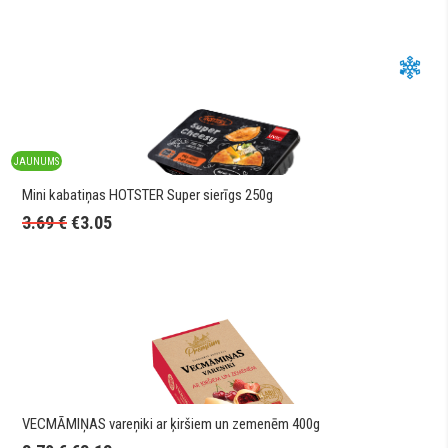
JAUNUMS
Mini kabatiņas HOTSTER Super sierīgs 250g
3.69
€
€
3.05
VECMĀMIŅAS vareņiki ar ķiršiem un zemenēm 400g