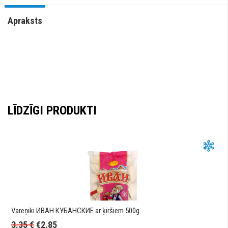
Apraksts
LĪDZĪGI PRODUKTI
Vareņiki ИВАН КУБАНСКИЕ ar ķiršiem 500g
3.35
€
€
2.85