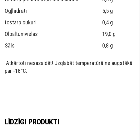
Ogļhidrāti
5,5 g
tostarp cukuri
0,4 g
Olbaltumvielas
19,0 g
Sāls
0,8 g
Atkārtoti nesasaldēt! Uzglabāt temperatūrā ne augstākā
par -18°C.
LĪDZĪGI PRODUKTI