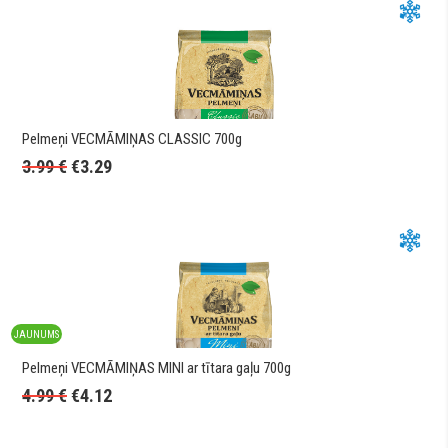
Pelmeņi VECMĀMIŅAS CLASSIC 700g
3.99
€
€
3.29
JAUNUMS
Pelmeņi VECMĀMIŅAS MINI ar tītara gaļu 700g
4.99
€
€
4.12