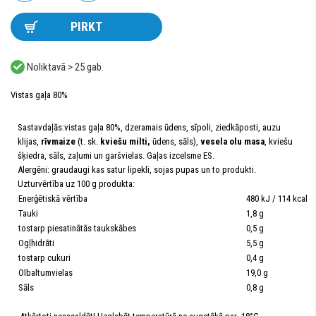
PIRKT
Noliktavā > 25 gab.
Vistas gaļa 80%
Sastavdaļās:vistas gaļa 80%, dzeramais ūdens, sīpoli, ziedkāposti, auzu
klijas,
rīvmaize
(t. sk.
kviešu milti,
ūdens, sāls),
vesela olu masa
, kviešu
šķiedra, sāls, zaļumi un garšvielas. Gaļas izcelsme ES.
Alergēni: graudaugi kas satur lipekli, sojas pupas un to produkti.
Uzturvērtība uz 100 g produkta:
Enerģētiskā vērtība
480 kJ / 114 kcal
Tauki
1,8 g
tostarp piesatinātās taukskābes
0,5 g
Ogļhidrāti
5,5 g
tostarp cukuri
0,4 g
Olbaltumvielas
19,0 g
Sāls
0,8 g