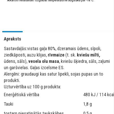
Atkārtoti nesasaldēt! Uzglabāt temperatūrā ne augstākā par -18°C.
Apraksts
Sastavdaļās:vistas gaļa 80%, dzeramais ūdens, sīpoli,
ziedkāposti, auzu klijas,
rīvmaize
(t. sk.
kviešu milti,
ūdens, sāls),
vesela olu masa
, kviešu šķiedra, sāls, zaļumi
un garšvielas. Gaļas izcelsme ES.
Alergēni: graudaugi kas satur lipekli, sojas pupas un to
produkti.
Uzturvērtība uz 100 g produkta:
Enerģētiskā vērtība
480 kJ / 114 kca
Tauki
1,8 g
tostarp piesatinātās taukskābes
0,5 g