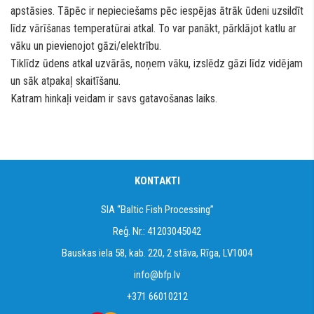
apstāsies. Tāpēc ir nepieciešams pēc iespējas ātrāk ūdeni uzsildīt
līdz vārīšanas temperatūrai atkal. To var panākt, pārklājot katlu ar
vāku un pievienojot gāzi/elektrību.
Tiklīdz ūdens atkal uzvārās, noņem vāku, izslēdz gāzi līdz vidējam
un sāk atpakaļ skaitīšanu.
Katram hinkaļi veidam ir savs gatavošanas laiks.
KONTAKTI
SIA “Baltic Fish Processing”
Reģ. Nr.: 41203045042
Bauskas iela 58, kab. 220, 2 stāva, Rīga, LV1004
info@bfp.lv
+371 66010212