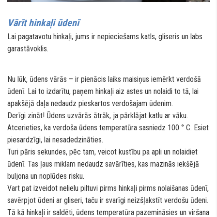
Vārīt hinkaļi ūdenī
Lai pagatavotu hinkaļi, jums ir nepieciešams katls, gliseris un labs
garastāvoklis.
Nu lūk, ūdens vārās – ir pienācis laiks maisiņus iemērkt verdošā
ūdenī. Lai to izdarītu, paņem hinkaļi aiz astes un nolaidi to tā, lai
apakšējā daļa nedaudz pieskartos verdošajam ūdenim.
Derīgi zināt! Ūdens uzvārās ātrāk, ja pārklājat katlu ar vāku.
Atcerieties, ka verdoša ūdens temperatūra sasniedz 100 ° C. Esiet
piesardzīgi, lai nesadedzināties.
Turi pāris sekundes, pēc tam, veicot kustību pa apli un nolaidiet
ūdenī. Tas ļaus miklam nedaudz savārīties, kas mazinās iekšējā
buljona un noplūdes risku.
Vart pat izveidot nelielu piltuvi pirms hinkaļi pirms nolaišanas ūdenī,
savērpjot ūdeni ar gliseri, taču ir svarīgi neizšļakstīt verdošu ūdeni.
Tā kā hinkaļi ir saldēti, ūdens temperatūra pazemināsies un viršana