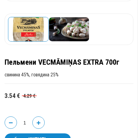
Пельмени VECMĀMIŅAS EXTRA 700г
свинина 45%, говядина 25%
3.54
€
4.29
€